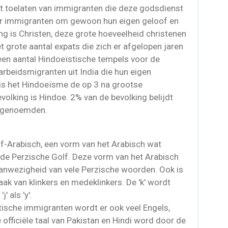
het toelaten van immigranten die deze godsdienst
voor immigranten om gewoon hun eigen geloof en
ing is Christen, deze grote hoeveelheid christenen
t grote aantal expats die zich er afgelopen jaren
 een aantal Hindoeïstische tempels voor de
arbeidsmigranten uit India die hun eigen
s het Hindoeïsme de op 3 na grootse
olking is Hindoe. 2% van de bevolking belijdt
n genoemden.
Golf-Arabisch, een vorm van het Arabisch wat
 de Perzische Golf. Deze vorm van het Arabisch
aanwezigheid van vele Perzische woorden. Ook is
raak van klinkers en medeklinkers. De 'k' wordt
j' als 'y'.
ische immigranten wordt er ook veel Engels,
 officiële taal van Pakistan en Hindi word door de