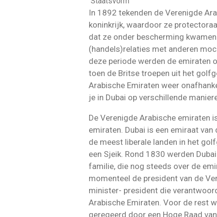
Staatsvorm
In 1892 tekenden de Verenigde Ara
koninkrijk, waardoor ze protectoraa
dat ze onder bescherming kwamen t
(handels)relaties met anderen moc
deze periode werden de emiraten o
toen de Britse troepen uit het gol
Arabische Emiraten weer onafhankeli
je in Dubai op verschillende manier
De Verenigde Arabische emiraten is
emiraten. Dubai is een emiraat van
de meest liberale landen in het gol
een Sjeik. Rond 1830 werden Duba
familie, die nog steeds over de emi
momenteel de president van de Ver
minister- president die verantwoord
Arabische Emiraten. Voor de rest 
geregeerd door een Hoge Raad van l