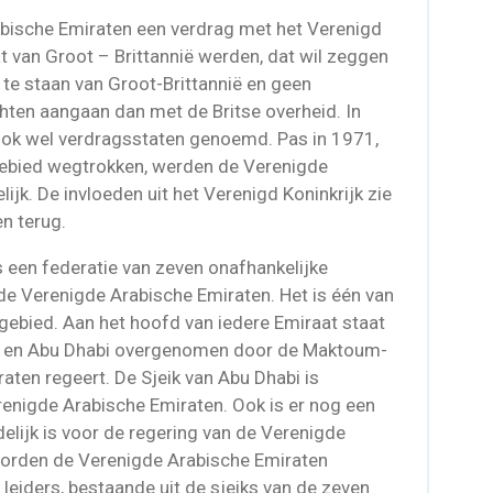
bische Emiraten een verdrag met het Verenigd
t van Groot – Brittannië werden, dat wil zeggen
e staan van Groot-Brittannië en geen
hten aangaan dan met de Britse overheid. In
ok wel verdragsstaten genoemd. Pas in 1971,
fgebied wegtrokken, werden de Verenigde
jk. De invloeden uit het Verenigd Koninkrijk zie
en terug.
 een federatie van zeven onafhankelijke
 de Verenigde Arabische Emiraten. Het is één van
fgebied. Aan het hoofd van iedere Emiraat staat
i en Abu Dhabi overgenomen door de Maktoum-
raten regeert. De Sjeik van Abu Dhabi is
enigde Arabische Emiraten. Ook is er nog een
elijk is voor de regering van de Verenigde
worden de Verenigde Arabische Emiraten
eiders, bestaande uit de sjeiks van de zeven