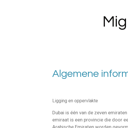
Ga
direct
Migr
naar
de
hoofdinhoud
Algemene inform
Ligging en oppervlakte
Dubai is één van de zeven emiraten
emiraat is een provincie die door e
Arabische Emiraten worden gevormd